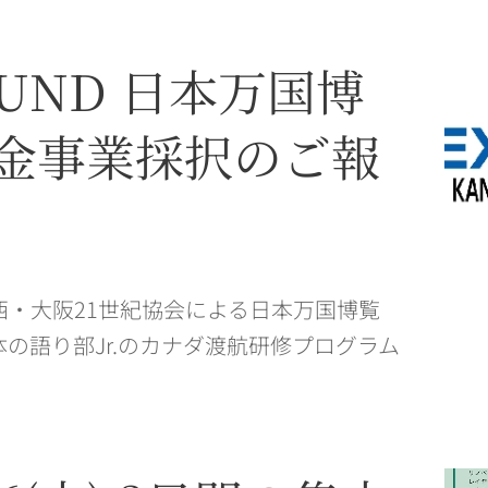
 FUND 日本万国博
金事業採択のご報
西・大阪21世紀協会による日本万国博覧
体の語り部Jr.のカナダ渡航研修プログラム