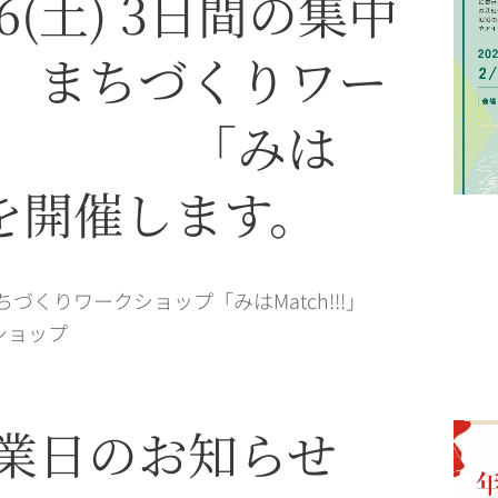
～16(土) 3日間の集中
ちづくりワー
ップ 「みは
!」を開催します。
ちづくりワークショップ「みはMatch!!!」
ョップ🔥
業日のお知らせ