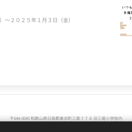
）～２０２５年１月３日（金）
〒644-0045 和歌山県日高郡美浜町三尾７７８ 旧三尾小学校内
お問い合わせ：hinomisaki.americamura@gmail.com