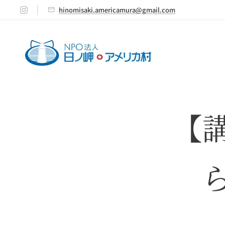
hinomisaki.americamura@gmail.com
【