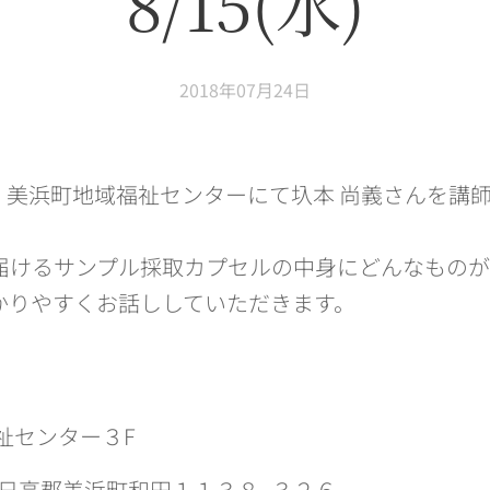
8/15(水)
2018年07月24日
（水）美浜町地域福祉センターにて圦本 尚義さんを講
届けるサンプル採取カプセルの中身にどんなものが
かりやすくお話ししていただきます。
祉センター３F
歌山県日高郡美浜町和田１１３８−３２６